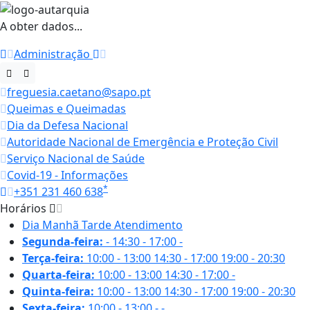
A obter dados...
Administração
freguesia.caetano@sapo.pt
Queimas e Queimadas
Dia da Defesa Nacional
Autoridade Nacional de Emergência e Proteção Civil
Serviço Nacional de Saúde
Covid-19 - Informações
*
+351 231 460 638
Horários
Dia
Manhã
Tarde
Atendimento
Segunda-feira:
-
14:30 - 17:00
-
Terça-feira:
10:00 - 13:00
14:30 - 17:00
19:00 - 20:30
Quarta-feira:
10:00 - 13:00
14:30 - 17:00
-
Quinta-feira:
10:00 - 13:00
14:30 - 17:00
19:00 - 20:30
Sexta-feira:
10:00 - 13:00
-
-