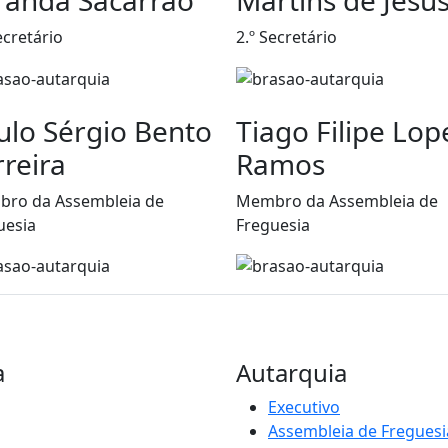
ecretário
2.º Secretário
ulo Sérgio Bento
Tiago Filipe Lop
rreira
Ramos
ro da Assembleia de
Membro da Assembleia de
uesia
Freguesia
a
Autarquia
Executivo
Assembleia de Freguesi