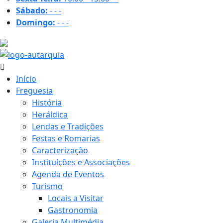
Sábado:
-
-
-
Domingo:
-
-
-
18.9 ºC
Início
Freguesia
História
Heráldica
Lendas e Tradições
Festas e Romarias
Caracterização
Instituições e Associações
Agenda de Eventos
Turismo
Locais a Visitar
Gastronomia
Galeria Multimédia