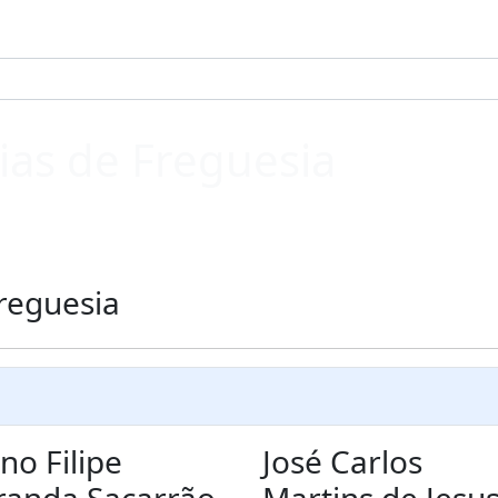
ias de Freguesia
reguesia
no Filipe
José Carlos
randa Sacarrão
Martins de Jesu