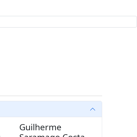
Guilherme
s
Saramago Costa