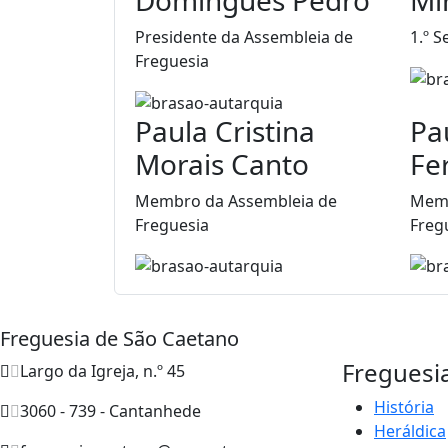
Presidente da Assembleia de
1.º S
Freguesia
Paula Cristina
Pa
Morais Canto
Fe
Membro da Assembleia de
Memb
Freguesia
Freg
Freguesia de São Caetano
Freguesi
Largo da Igreja, n.º 45
História
3060 - 739 - Cantanhede
Heráldica