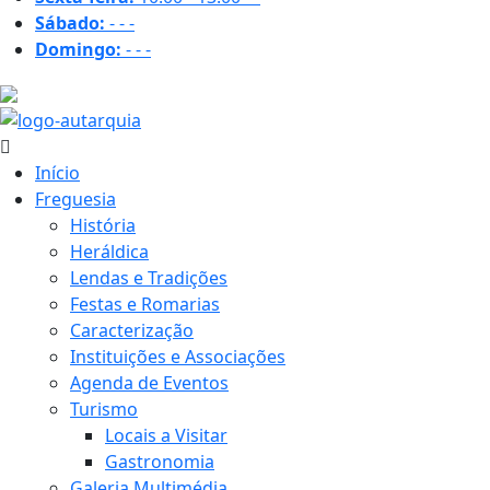
Sábado:
-
-
-
Domingo:
-
-
-
20.8 ºC
Início
Freguesia
História
Heráldica
Lendas e Tradições
Festas e Romarias
Caracterização
Instituições e Associações
Agenda de Eventos
Turismo
Locais a Visitar
Gastronomia
Galeria Multimédia