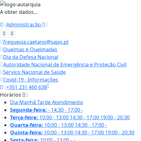
A obter dados...
Administração
freguesia.caetano@sapo.pt
Queimas e Queimadas
Dia da Defesa Nacional
Autoridade Nacional de Emergência e Proteção Civil
Serviço Nacional de Saúde
Covid-19 - Informações
*
+351 231 460 638
Horários
Dia
Manhã
Tarde
Atendimento
Segunda-feira:
-
14:30 - 17:00
-
Terça-feira:
10:00 - 13:00
14:30 - 17:00
19:00 - 20:30
Quarta-feira:
10:00 - 13:00
14:30 - 17:00
-
Quinta-feira:
10:00 - 13:00
14:30 - 17:00
19:00 - 20:30
Sexta-feira:
10:00 - 13:00
-
-