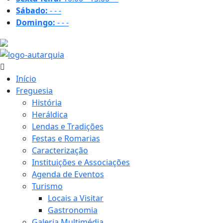
Sábado:
-
-
-
Domingo:
-
-
-
28 ºC
Início
Freguesia
História
Heráldica
Lendas e Tradições
Festas e Romarias
Caracterização
Instituições e Associações
Agenda de Eventos
Turismo
Locais a Visitar
Gastronomia
Galeria Multimédia