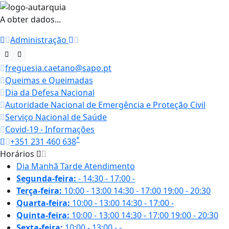
A obter dados...
Administração
freguesia.caetano@sapo.pt
Queimas e Queimadas
Dia da Defesa Nacional
Autoridade Nacional de Emergência e Proteção Civil
Serviço Nacional de Saúde
Covid-19 - Informações
*
+351 231 460 638
Horários
Dia
Manhã
Tarde
Atendimento
Segunda-feira:
-
14:30 - 17:00
-
Terça-feira:
10:00 - 13:00
14:30 - 17:00
19:00 - 20:30
Quarta-feira:
10:00 - 13:00
14:30 - 17:00
-
Quinta-feira:
10:00 - 13:00
14:30 - 17:00
19:00 - 20:30
Sexta-feira:
10:00 - 13:00
-
-