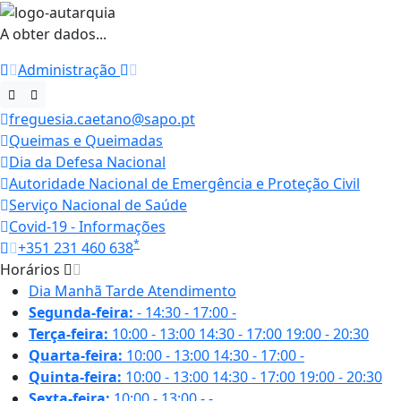
A obter dados...
Administração
freguesia.caetano@sapo.pt
Queimas e Queimadas
Dia da Defesa Nacional
Autoridade Nacional de Emergência e Proteção Civil
Serviço Nacional de Saúde
Covid-19 - Informações
*
+351 231 460 638
Horários
Dia
Manhã
Tarde
Atendimento
Segunda-feira:
-
14:30 - 17:00
-
Terça-feira:
10:00 - 13:00
14:30 - 17:00
19:00 - 20:30
Quarta-feira:
10:00 - 13:00
14:30 - 17:00
-
Quinta-feira:
10:00 - 13:00
14:30 - 17:00
19:00 - 20:30
Sexta-feira:
10:00 - 13:00
-
-