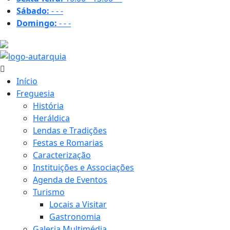
Sábado:
-
-
-
Domingo:
-
-
-
18.8 ºC
Início
Freguesia
História
Heráldica
Lendas e Tradições
Festas e Romarias
Caracterização
Instituições e Associações
Agenda de Eventos
Turismo
Locais a Visitar
Gastronomia
Galeria Multimédia